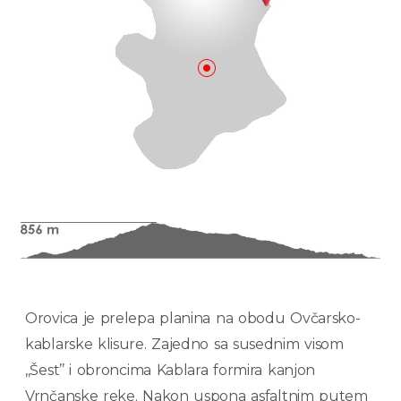
Orovica je prelepa planina na obodu Ovčarsko-
kablarske klisure. Zajedno sa susednim visom
,,Šest’’ i obroncima Kablara formira kanjon
Vrnčanske reke. Nakon uspona asfaltnim putem