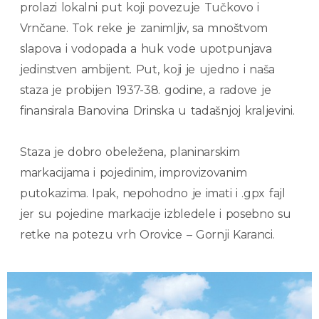
prolazi lokalni put koji povezuje Tučkovo i
Vrnčane. Tok reke je zanimljiv, sa mnoštvom
slapova i vodopada a huk vode upotpunjava
jedinstven ambijent. Put, koji je ujedno i naša
staza je probijen 1937-38. godine, a radove je
finansirala Banovina Drinska u tadašnjoj kraljevini.
Staza je dobro obeležena, planinarskim
markacijama i pojedinim, improvizovanim
putokazima. Ipak, nepohodno je imati i .gpx fajl
jer su pojedine markacije izbledele i posebno su
retke na potezu vrh Orovice – Gornji Karanci.