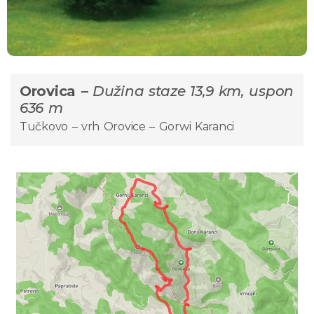
Orovica –
Dužina staze 13,9 km, uspon
636 m
Tučkovo – vrh Orovice – Gorwi Karanci