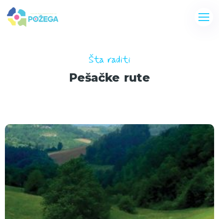
Šta raditi
Pešačke rute