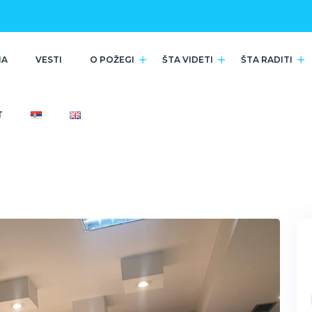
NA
VESTI
O POŽEGI
ŠTA VIDETI
ŠTA RADITI
T