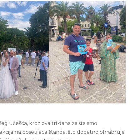
eg učešća, kroz ova tri dana zaista smo
akcijama posetilaca štanda, što dodatno ohrabruje