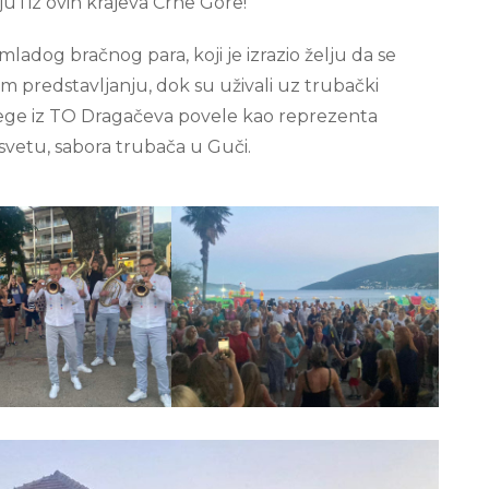
u i iz ovih krajeva Crne Gore!
mladog bračnog para, koji je izrazio želju da se
 predstavljanju, dok su uživali uz trubački
ege iz TO Dragačeva povele kao reprezenta
svetu, sabora trubača u Guči.