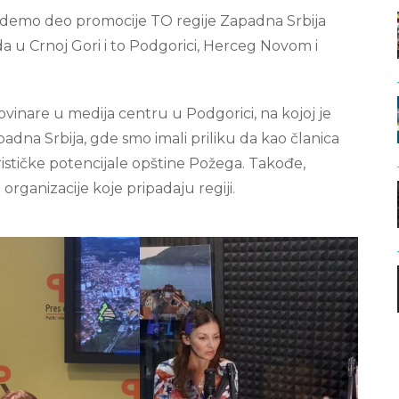
budemo deo promocije TO regije Zapadna Srbija
da u Crnoj Gori i to Podgorici, Herceg Novom i
ovinare u medija centru u Podgorici, na kojoj je
adna Srbija, gde smo imali priliku da kao članica
ističke potencijale opštine Požega. Takođe,
 organizacije koje pripadaju regiji.