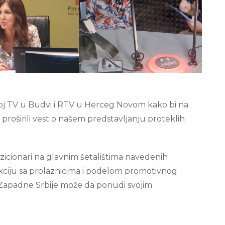
lnoj TV u Budvi i RTV u Herceg Novom kako bi na
 i proširili vest o našem predstavljanju proteklih
zicionari na glavnim šetalištima navedenih
akciju sa prolaznicima i podelom promotivnog
a Zapadne Srbije može da ponudi svojim