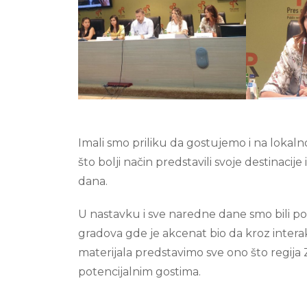
Imali smo priliku da gostujemo i na loka
što bolji način predstavili svoje destinacije
dana.
U nastavku i sve naredne dane smo bili po
gradova gde je akcenat bio da kroz inter
materijala predstavimo sve ono što regij
potencijalnim gostima.