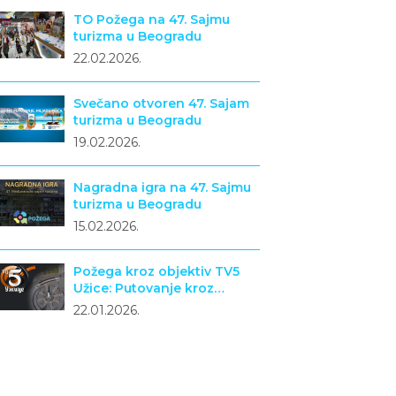
TO Požega na 47. Sajmu
turizma u Beogradu
22.02.2026.
Svečano otvoren 47. Sajam
turizma u Beogradu
19.02.2026.
Nagradna igra na 47. Sajmu
turizma u Beogradu
15.02.2026.
Požega kroz objektiv TV5
Užice: Putovanje kroz
turizam, istoriju i narodno
22.01.2026.
stvaralaštvo