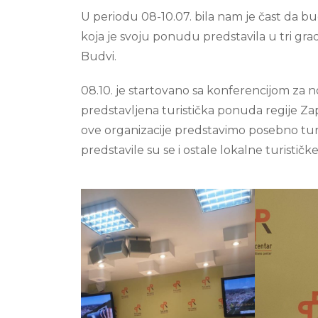
U periodu 08-10.07. bila nam je čast da 
koja je svoju ponudu predstavila u tri gra
Budvi.
08.10. je startovano sa konferencijom za n
predstavljena turistička ponuda regije Zap
ove organizacije predstavimo posebno tur
predstavile su se i ostale lokalne turističke