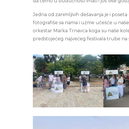
da ćemo u budućnosti imati i još više gostij
Jedna od zanimljivih dešavanja je i poseta 
fotografiše sa nama i uzme učešće u našem
orkestar Marka Trnavca koga su naše kol
predstojećeg najvećeg festivala trube na 