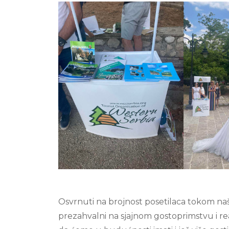
Osvrnuti na brojnost posetilaca tokom naš
prezahvalni na sjajnom gostoprimstvu i re