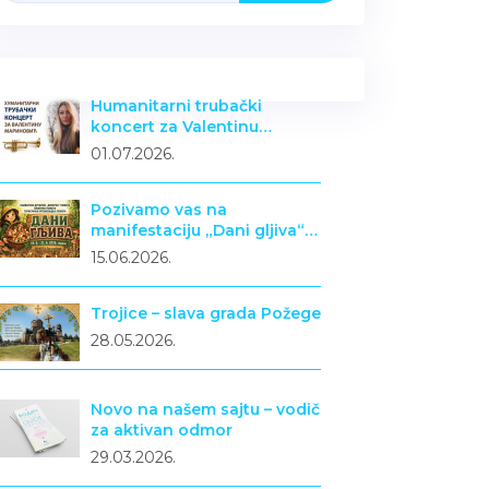
Humanitarni trubački
koncert za Valentinu
Marinović
01.07.2026.
Pozivamo vas na
manifestaciju „Dani gljiva“ u
Požegi
15.06.2026.
Trojice – slava grada Požege
28.05.2026.
Novo na našem sajtu – vodič
za aktivan odmor
29.03.2026.