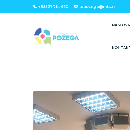
+381 31 714 650
topozega@mts.rs
NASLOV
KONTAK