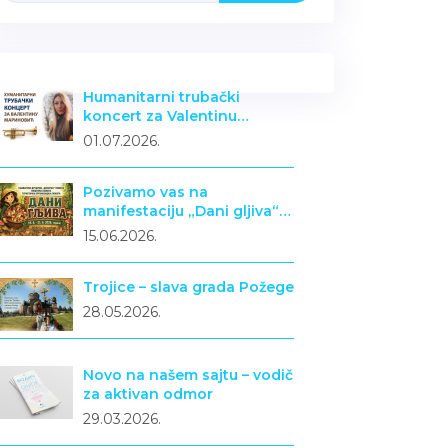
Humanitarni trubački
koncert za Valentinu
Marinović
01.07.2026.
Pozivamo vas na
manifestaciju „Dani gljiva“ u
Požegi
15.06.2026.
Trojice – slava grada Požege
28.05.2026.
Novo na našem sajtu – vodič
za aktivan odmor
29.03.2026.