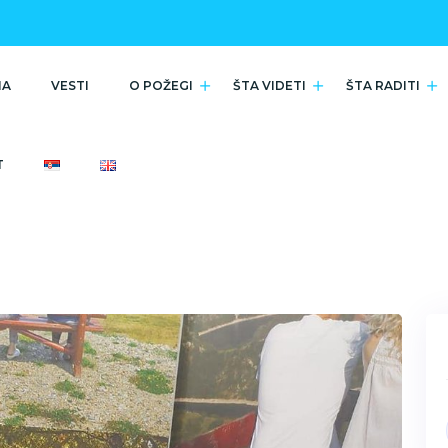
NA
VESTI
O POŽEGI
ŠTA VIDETI
ŠTA RADITI
T