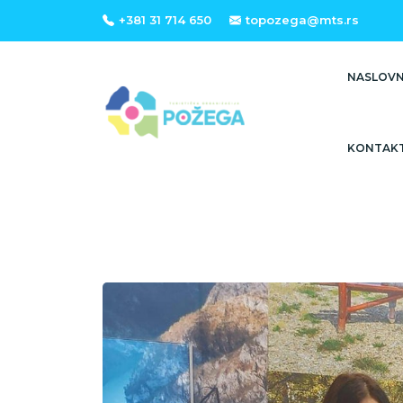
+381 31 714 650
topozega@mts.rs
NASLOV
KONTAK