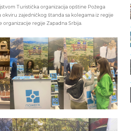
ljstvom Turistička organizacija opštine Požega
 u okviru zajedničkog štanda sa kolegama iz regije
 organizacije regije Zapadna Srbija.