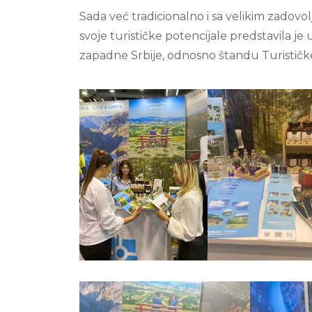
Sada već tradicionalno i sa velikim zadovo
svoje turističke potencijale predstavila je
zapadne Srbije, odnosno štandu Turističke