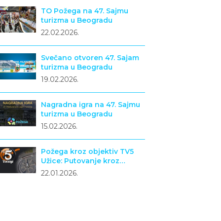
TO Požega na 47. Sajmu
turizma u Beogradu
22.02.2026.
Svečano otvoren 47. Sajam
turizma u Beogradu
19.02.2026.
Nagradna igra na 47. Sajmu
turizma u Beogradu
15.02.2026.
Požega kroz objektiv TV5
Užice: Putovanje kroz
turizam, istoriju i narodno
22.01.2026.
stvaralaštvo