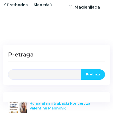
Prethodna
Sledeća
11. Maglenijada
Pretraga
Pretraži
Humanitarni trubački koncert za
Valentinu Marinović