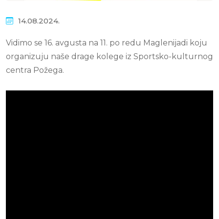
14.08.2024.
Vidimo se 16. avgusta na 11. po redu Maglenijadi koju
organizuju naše drage kolege iz Sportsko-kulturnog
centra Požega.