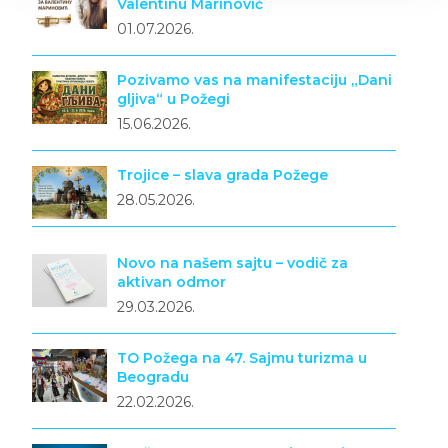
Valentinu Marinović
01.07.2026.
Pozivamo vas na manifestaciju „Dani
gljiva“ u Požegi
15.06.2026.
Trojice – slava grada Požege
28.05.2026.
Novo na našem sajtu – vodič za
aktivan odmor
29.03.2026.
TO Požega na 47. Sajmu turizma u
Beogradu
22.02.2026.