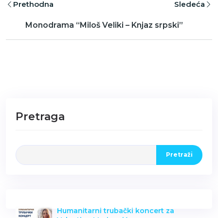
Prethodna
Sledeća
Monodrama “Miloš Veliki – Knjaz srpski”
Pretraga
Pretraži
Humanitarni trubački koncert za