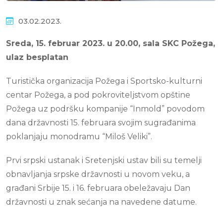
03.02.2023.
Sreda, 15. februar 2023. u 20.00, sala SKC Požega,
ulaz besplatan
Turistička organizacija Požega i Sportsko-kulturni
centar Požega, a pod pokroviteljstvom opštine
Požega uz podršku kompanije “Inmold” povodom
dana državnosti 15. februara svojim sugrađanima
poklanjaju monodramu “Miloš Veliki”.
Prvi srpski ustanak i Sretenjski ustav bili su temelji
obnavljanja srpske državnosti u novom veku, a
građani Srbije 15. i 16. februara obeležavaju Dan
državnosti u znak sećanja na navedene datume.