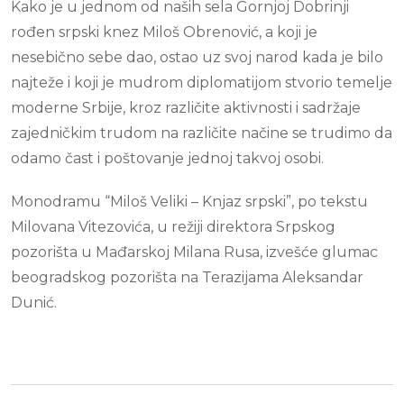
Kako je u jednom od naših sela Gornjoj Dobrinji
rođen srpski knez Miloš Obrenović, a koji je
nesebično sebe dao, ostao uz svoj narod kada je bilo
najteže i koji je mudrom diplomatijom stvorio temelje
moderne Srbije, kroz različite aktivnosti i sadržaje
zajedničkim trudom na različite načine se trudimo da
odamo čast i poštovanje jednoj takvoj osobi.
Monodramu “Miloš Veliki – Knjaz srpski”, po tekstu
Milovana Vitezovića, u režiji direktora Srpskog
pozorišta u Mađarskoj Milana Rusa, izvešće glumac
beogradskog pozorišta na Terazijama Aleksandar
Dunić.