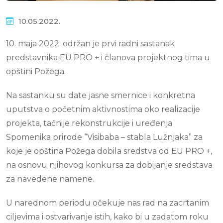
10.05.2022.
10. maja 2022. održan je prvi radni sastanak
predstavnika EU PRO + i članova projektnog tima u
opštini Požega.
Na sastanku su date jasne smernice i konkretna
uputstva o početnim aktivnostima oko realizacije
projekta, tačnije rekonstrukcije i uređenja
Spomenika prirode “Visibaba – stabla Lužnjaka” za
koje je opština Požega dobila sredstva od EU PRO +,
na osnovu njihovog konkursa za dobijanje sredstava
za navedene namene.
U narednom periodu očekuje nas rad na zacrtanim
ciljevima i ostvarivanje istih, kako bi u zadatom roku