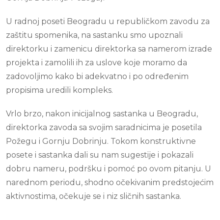
U radnoj poseti Beogradu u republičkom zavodu za
zaštitu spomenika, na sastanku smo upoznali
direktorku i zamenicu direktorka sa namerom izrade
projekta i zamolili ih za uslove koje moramo da
zadovoljimo kako bi adekvatno i po određenim
propisima uredili kompleks.
Vrlo brzo, nakon inicijalnog sastanka u Beogradu,
direktorka zavoda sa svojim saradnicima je posetila
Požegu i Gornju Dobrinju. Tokom konstruktivne
posete i sastanka dali su nam sugestije i pokazali
dobru nameru, podršku i pomoć po ovom pitanju. U
narednom periodu, shodno očekivanim predstojećim
aktivnostima, očekuje se i niz sličnih sastanka.