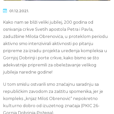
01.12.2021.
Kako nam se bliži veliki jubilej, 200 godina od
osnivanja crkve Svetih apostola Petra i Pavla,
zadužbine Miloša Obrenovića, u proteklom periodu
aktivno smo intenzivirali aktivnosti po pitanju
pripreme za izradu projekta uređenja kompleksa u
Gornjoj Dobrinji i porte crkve, kako bismo se što
adekvatnije pripremili za obeležavanje velikog
jubileja naredne godine!
U tom smislu ostvarili smo značajnu saradnju sa
republičkim zavodom za zaštitu spomenika, jer je
kompleks „knjaz Miloš Obrenović“ nepokretno
kulturno dobro od izuzetnog značaja (PKIC 26-
Gornja Dobrinja-Požega).