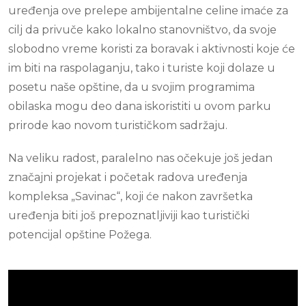
uređenja ove prelepe ambijentalne celine imaće za
cilj da privuče kako lokalno stanovništvo, da svoje
slobodno vreme koristi za boravak i aktivnosti koje će
im biti na raspolaganju, tako i turiste koji dolaze u
posetu naše opštine, da u svojim programima
obilaska mogu deo dana iskoristiti u ovom parku
prirode kao novom turističkom sadržaju.
Na veliku radost, paralelno nas očekuje još jedan
značajni projekat i početak radova uređenja
kompleksa „Savinac“, koji će nakon završetka
uređenja biti još prepoznatljiviji kao turistički
potencijal opštine Požega.