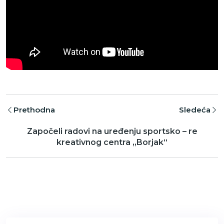
Prethodna
Sledeća
Započeli radovi na uređenju sportsko – re
kreativnog centra „Borjak“