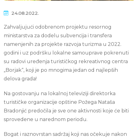
24.08.2022.
Zahvaljujući odobrenom projektu resornog
ministarstva za dodelu subvencija i transfera
namenjenih za projekte razvoja turizma u 2022.
godini i uz podršku lokalne samouprave pokrenuti
su radovi uređenja turističkog rekreativnog centra
„Borjak“, koji je po mnogima jedan od najlepših
delova grada!
Na gostovanju na lokalnoj televiziji direktorka
turističke organizacije opštine Požega Nataša
Bradonjić predočila je sve one aktivnosti koje će biti
sprovedene u narednom periodu.
Bogat i raznovrstan sadržaj koji nas očekuje nakon